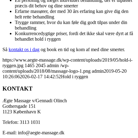
En personlig og meget individuel behandling, der er tilpasset
præcis dit behov og dine smerter
Erfarne massører, der med 30 års erfaring kan give dig den
helt rette behandling
Trygge rammer, hvor du kan føle dig godt tilpas under din
behandling
Konkurrencedygtige priser, fordi det ikke skal være dyrt at få
behandlet hold i ryggen
Så
kontakt os i dag
og book en tid og kom af med dine smerter.
https://www.aegte-massage.dk/wp-content/uploads/2019/05/hold-i-
ryggen.jpg
1465
2045
admin
/wp-
content/uploads/2018/08/massage-logo-1.png
admin
2019-05-20
10:26:06
2026-02-17 14:42:52
Hold i ryggen
KONTAKT
Ægte Massage v/Gennadi Olinch
Gothersgade 151
1123 København K
Telefon: 3113 1031
E-mail: info@aegte-massage.dk