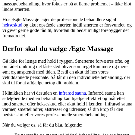
massagebehandling, hvor fokus er på at fjerne problemet – ikke blot
lindre smerten.
Hos Ægte Massage tager de professionelle behandlere sig af
hekseskud
og akut opståede smerter, indtil smerten er forsvundet, og
vi giver gerne gode råd til, hvordan du bedst muligt forebygger det
fremadrettet.
Derfor skal du vælge Ægte Massage
Gå ikke for længe med hold i ryggen. Smerterne forværres ofte, og
området omkring det låste sted bliver som regel kun mere og mere
ømt og anspændt med tiden. Bestil en akut tid hos vores
veluddannede personale. Så får du den individuelle behandling, der
skal til for at afhjælpe netop dit problem.
I klinikken har vi desuden en
infrarød sauna
. Infrarød sauna kan
sideløbende med en behandling kan hjælpe effektivt og målrettet
mod smerter efter hekseskud eller akut hold i lænden. Infrarød sauna
varmer, smertelindrer, afstresser og udrenser, så din krop får den
bedste start efter vores professionelle smertebehandling.
Når du vælger os, så får du bl.a. følgende: