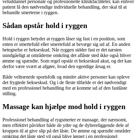
veluddannet personale og professionelle klinikfaciliteter, kan enhver
patient få den nødvendige individuelle behandling, der skal til at
behandle smerterne i ryggen.
Sådan opstår hold i ryggen
Hold i ryggen betyder at ryggen låser sig fast i en position, som
enten er smertefuld eller smertefuld at bevæge sig ud af. En anden
betegnelse er hekseskud. Når ryggen sidder fast er det næsten
uundgåeligt at områderne omkring det aflåste sted ikke også bliver
ømme og spændte. Som regel opstår et hekseskud akut, og det kan
derfor være svært at afgøre, hvad den egentlige årsag er.
Både veltrænede sportsfolk og mindre aktive personer kan opleve
det frygtede hekseskud. Og i de fleste tilfælde er det nødvendigt
med en professionel behandling for at komme ud af den fastlåste
stilling.
Massage kan hjælpe mod hold i ryggen
Professionel behandling af rygsmerter er massage, der nænsomt,
men effektivt påvirker både de ydre og de dybereliggende dele af
kroppen til at give slip på det låste. De ømme og spændte områder
omkring det låste sted vil også blive løsnet i en professionel