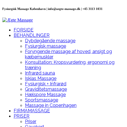
Fysiurgisk Massage København | info@aegte-massage.dk | +45 3113 1031
FORSIDE
BEHANDLINGER
Dybdegående massage
Fysiurgisk massage
Foryngende massage af hoved, ansigt og
kæbemuskler
Konsultation: Kropsvurdering, ergonomi og
træning
Infrarød sauna
Iskias Massage
Fysiurgisk + Infrarød
Graviditetsmassage
Hælspore Massage
Sportsmassage
Massage in Copenhagen
FIRMAMASSAGE
PRISER
Priser
Gavekort