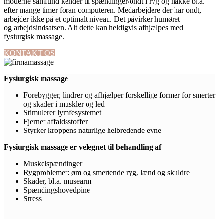
moderne samfund kender til spændinger/ondt i ryg og nakke bl.a.
efter mange timer foran computeren. Medarbejdere der har ondt,
arbejder ikke på et optimalt niveau. Det påvirker humøret
og arbejdsindsatsen. Alt dette kan heldigvis afhjælpes med
fysiurgisk massage.
KONTAKT OS
Fysiurgisk massage
Forebygger, lindrer og afhjælper forskellige former for smerter
og skader i muskler og led
Stimulerer lymfesystemet
Fjerner affaldsstoffer
Styrker kroppens naturlige helbredende evne
Fysiurgisk massage er velegnet til behandling af
Muskelspændinger
Rygproblemer: øm og smertende ryg, lænd og skuldre
Skader, bl.a. musearm
Spændingshovedpine
Stress