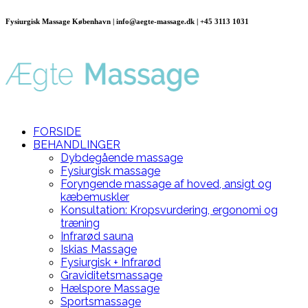
Fysiurgisk Massage København | info@aegte-massage.dk | +45 3113 1031
FORSIDE
BEHANDLINGER
Dybdegående massage
Fysiurgisk massage
Foryngende massage af hoved, ansigt og
kæbemuskler
Konsultation: Kropsvurdering, ergonomi og
træning
Infrarød sauna
Iskias Massage
Fysiurgisk + Infrarød
Graviditetsmassage
Hælspore Massage
Sportsmassage