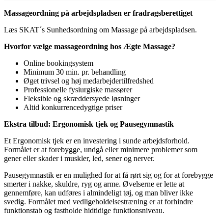
Massageordning på arbejdspladsen er fradragsberettiget
Læs SKAT´s Sunhedsordning om Massage på arbejdspladsen.
Hvorfor vælge massageordning hos Ægte Massage?
Online bookingsystem
Minimum 30 min. pr. behandling
Øget trivsel og høj medarbejdertilfredshed
Professionelle fysiurgiske massører
Fleksible og skræddersyede løsninger
Altid konkurrencedygtige priser
Ekstra tilbud: Ergonomisk tjek og Pausegymnastik
Et Ergonomisk tjek er en investering i sunde arbejdsforhold.
Formålet er at forebygge, undgå eller minimere problemer som
gener eller skader i muskler, led, sener og nerver.
Pausegymnastik er en mulighed for at få rørt sig og for at forebygge
smerter i nakke, skuldre, ryg og arme. Øvelserne er lette at
gennemføre, kan udføres i almindeligt tøj, og man bliver ikke
svedig. Formålet med vedligeholdelsestræning er at forhindre
funktionstab og fastholde hidtidige funktionsniveau.