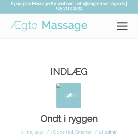
Fysiurgisk Massage København | info@aegte-massage.dk |
+45 3113 1031
INDLÆG
Ondt i ryggen
/
/
9. maj 2019
i
Gode råd
,
Smerter
af
admin