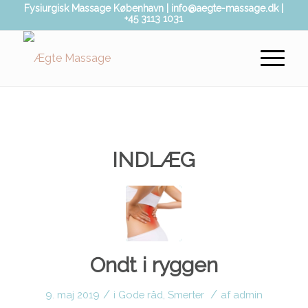
Fysiurgisk Massage København | info@aegte-massage.dk |
+45 3113 1031
INDLÆG
Ondt i ryggen
/
/
9. maj 2019
i
Gode råd
,
Smerter
af
admin